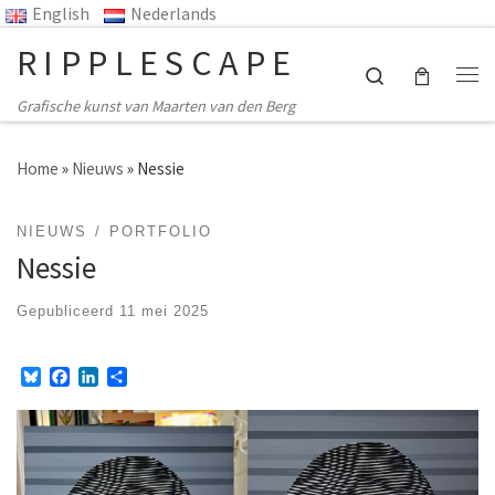
English
Nederlands
Ga naar inhoud
RIPPLESCAPE
Search
Me
Grafische kunst van Maarten van den Berg
Home
»
Nieuws
»
Nessie
NIEUWS
PORTFOLIO
Nessie
Gepubliceerd
11 mei 2025
B
F
L
D
l
a
i
e
u
c
n
l
e
e
k
e
s
b
e
n
k
o
d