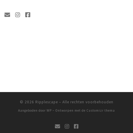
© 2026
Ripplescape
– Alle rechten voorbehouden
Aangeboden door
WP
– Ontworpen met de
Customizr thema